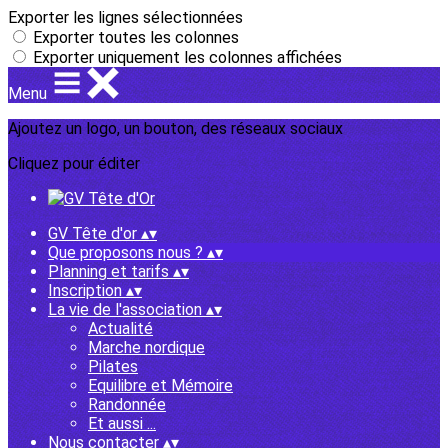
Exporter les lignes sélectionnées
Exporter toutes les colonnes
Exporter uniquement les colonnes affichées
Menu
Ajoutez un logo, un bouton, des réseaux sociaux
Cliquez pour éditer
GV Tête d'or
▴
▾
Que proposons nous ?
▴
▾
Planning et tarifs
▴
▾
Inscription
▴
▾
La vie de l'association
▴
▾
Actualité
Marche nordique
Pilates
Equilibre et Mémoire
Randonnée
Et aussi ...
Nous contacter
▴
▾